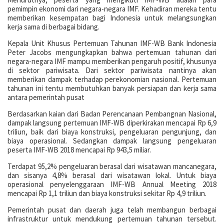
pemimpin ekonomi dari negara-negara IMF. Kehadiran mereka tentu
memberikan kesempatan bagi Indonesia untuk melangsungkan
kerja sama di berbagai bidang.
Kepala Unit Khusus Pertemuan Tahunan IMF-WB Bank Indonesia
Peter Jacobs mengungkapkan bahwa pertemuan tahunan dari
negara-negara IMF mampu memberikan pengaruh positif, khusunya
di sektor pariwisata. Dari sektor pariwisata nantinya akan
memberikan dampak terhadap perekonomian nasional. Pertemuan
tahunan ini tentu membutuhkan banyak persiapan dan kerja sama
antara pemerintah pusat
Berdasarkan kaian dari Badan Perencanaan Pembangnan Nasional,
dampak langsung pertemuan IMF-WB diperkirakan mencapai Rp 6,9
triliun, baik dari biaya konstruksi, pengeluaran pengunjung, dan
biaya operasional. Sedangkan dampak langsung pengeluaran
peserta IMF-WB 2018 mencapai Rp 943,5 miliar.
Terdapat 95,2% pengeluaran berasal dari wisatawan mancanegara,
dan sisanya 4,8% berasal dari wisatawan lokal. Untuk biaya
operasional penyelenggaraan IMF-WB Annual Meeting 2018
mencapai Rp 1,1 triliun dan biaya konstruksi sekitar Rp 4,9 triliun.
Pemerintah pusat dan daerah juga telah membangun berbagai
infrastruktur untuk mendukung pertemuan tahunan tersebut.