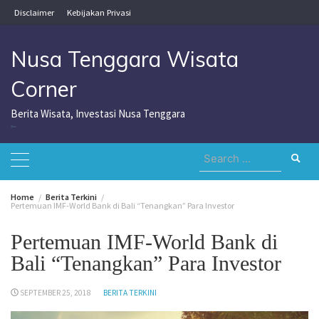
Skip
Disclaimer
Kebijakan Privasi
to
content
Nusa Tenggara Wisata
Corner
Berita Wisata, Investasi Nusa Tenggara
Nusa Tenggara Wisata Corner
Search
for:
Home
Berita Terkini
Pertemuan IMF-World Bank di Bali “Tenangkan” Para Investor
Pertemuan IMF-World Bank di
Bali “Tenangkan” Para Investor
SEPTEMBER 25, 2018
BERITA TERKINI