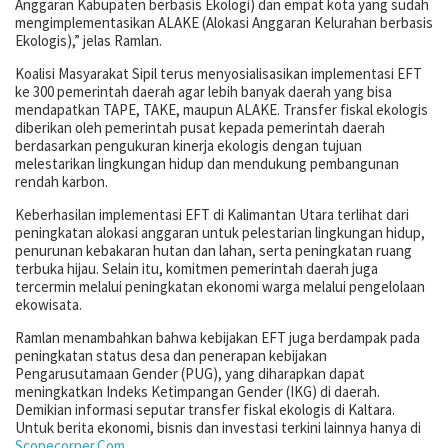
Anggaran Kabupaten berbasis Ekologi) dan empat kota yang sudah
mengimplementasikan ALAKE (Alokasi Anggaran Kelurahan berbasis
Ekologis),” jelas Ramlan.
Koalisi Masyarakat Sipil terus menyosialisasikan implementasi EFT
ke 300 pemerintah daerah agar lebih banyak daerah yang bisa
mendapatkan TAPE, TAKE, maupun ALAKE. Transfer fiskal ekologis
diberikan oleh pemerintah pusat kepada pemerintah daerah
berdasarkan pengukuran kinerja ekologis dengan tujuan
melestarikan lingkungan hidup dan mendukung pembangunan
rendah karbon.
Keberhasilan implementasi EFT di Kalimantan Utara terlihat dari
peningkatan alokasi anggaran untuk pelestarian lingkungan hidup,
penurunan kebakaran hutan dan lahan, serta peningkatan ruang
terbuka hijau. Selain itu, komitmen pemerintah daerah juga
tercermin melalui peningkatan ekonomi warga melalui pengelolaan
ekowisata.
Ramlan menambahkan bahwa kebijakan EFT juga berdampak pada
peningkatan status desa dan penerapan kebijakan
Pengarusutamaan Gender (PUG), yang diharapkan dapat
meningkatkan Indeks Ketimpangan Gender (IKG) di daerah.
Demikian informasi seputar transfer fiskal ekologis di Kaltara.
Untuk berita ekonomi, bisnis dan investasi terkini lainnya hanya di
Scopecorner.Com
.