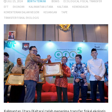
JULI 25, 2024
BERITA TERKINI
BISNIS
ECOLOGICAL FISCAL TRANSFER
EFT
EKONOMI
KALIMANTAN UTARA
KALTARA
KEMENDAGRI
KEMENTERIAN DALAM NEGERI
KEUANGAN
TAPE
TRANSFER FISKAL EKOLOGIS
Kalimantan Utara (Kaltara) telah menerima transfer fiskal ekologis