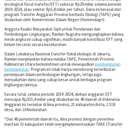
(ecological fiscal transfer/EFT) sebesar Rp29 miliar selama periode
2019-2024, atau sekitar Rp5,8 miliar per tahun. Dana ini berasal dari
program Transfer Anggaran Provinsi berbasis Ekologi (TAPE) yang
disalurkan oleh Kementerian Dalam Negeri (Kemendagri).
Anggota Koalisi Masyarakat Sipil untuk Pendanaan dan
Perlindungan Lingkungan, Ramlan Nugraha mengungkapkan bahwa
meski angka ini cukup signifikan, masih banyak kontribusi EFT yang
belum tercatat secara keseluruhan.
Dalam Lokakarya Nasional transfer fiskal ekologis di Jakarta,
Ramlan menjelaskan bahwa melalui TAPE, Pemerintah Provinsi
Kalimantan Utara berkomitmen untuk mewujudkan
pembangunan
berkelanjutan
. Program ini tidak hanya mendorong keterlibatan
perempuan dalam perlindungan lingkungan, tetapi juga
menyalurkan dana yang cukup besar untuk berbagai program
lingkungan lainnya.
Secara total, selama periode 2019-2024, alokasi anggaran EFT
mencapai Rp355,4 miliar yang disalurkan ke 40 daerah di Indonesia.
Anggaran ini tersebar di lima provinsi, 21 kabupaten/kota, 1.518
desa, dan 104 kelurahan.
“Dari 40 pemerintah daerah itu, lima provinsi dengan penerima
manfaat 31 kabupaten telah mengimplementasikan TAKE (Transfer