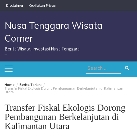
Skip
Disclaimer
Kebijakan Privasi
to
content
Nusa Tenggara Wisata
Corner
Berita Wisata, Investasi Nusa Tenggara
Nusa Tenggara Wisata Corner
Search
for:
Home
Berita Terkini
Transfer Fiskal Ekologis Dorong Pembangunan Berkelanjutan di Kalimantan
Utara
Transfer Fiskal Ekologis Dorong
Pembangunan Berkelanjutan di
Kalimantan Utara