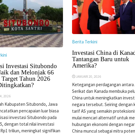
Berita Terkini
Investasi China di Kana
kini
Tantangan Baru untuk
Amerika?
si Investasi Situbondo
aik dan Melonjak 66
JANUARI 20, 2026
, Target Tahun 2026
Ditingkatkan?
Ketegangan perdagangan antara 
Serikat dan Kanada membuka pel
4, 2026
China untuk meningkatkan investa
ah Kabupaten Situbondo, Jawa
negara tersebut. Seiring dengan 
catatkan pencapaian luar biasa
tarif AS yang semakin proteksion
lisasi investasi Situbondo pada
mulai mencari alternatif untuk 
, dengan total nilai investasi
hubungan ekonomi dengan negara 
Rp1 triliun, meningkat signifikan
China muncul sebagai mitra potens