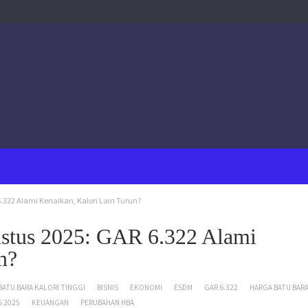
.322 Alami Kenaikan, Kalori Lain Turun?
stus 2025: GAR 6.322 Alami
n?
BATU BARA KALORI TINGGI
BISNIS
EKONOMI
ESDM
GAR 6.322
HARGA BATU BAR
 2025
KEUANGAN
PERUBAHAN HBA