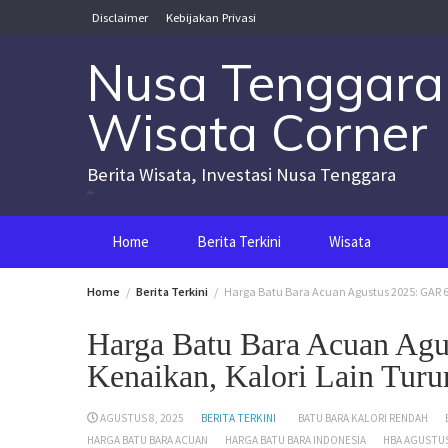
Skip
Disclaimer
Kebijakan Privasi
to
content
Nusa Tenggara
Wisata Corner
Berita Wisata, Investasi Nusa Tenggara
Nusa Tenggara Wisata Corner
Home
Berita Terkini
Wisata
Home
Berita Terkini
Harga Batu Bara Acuan Agustus 2025: GAR 6
Harga Batu Bara Acuan Agu
Kenaikan, Kalori Lain Turu
AGUSTUS 8, 2025
BERITA TERKINI
BATU BARA KALORI RENDAH
HARGA BATU BARA ACUAN
HARGA BATU BARA INDONESIA
HBA AGUSTUS