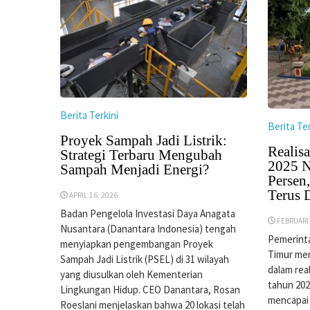
Berita Terkini
Berita Ter
Proyek Sampah Jadi Listrik:
Realisa
Strategi Terbaru Mengubah
2025 N
Sampah Menjadi Energi?
Persen
Terus 
APRIL 16, 2026
Badan Pengelola Investasi Daya Anagata
FEBRUARI 
Nusantara (Danantara Indonesia) tengah
Pemerint
menyiapkan pengembangan Proyek
Timur men
Sampah Jadi Listrik (PSEL) di 31 wilayah
dalam rea
yang diusulkan oleh Kementerian
tahun 2025
Lingkungan Hidup. CEO Danantara, Rosan
mencapai 
Roeslani menjelaskan bahwa 20 lokasi telah