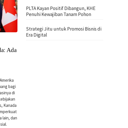
PLTA Kayan Positif Dibangun, KHE
Penuhi Kewajiban Tanam Pohon
Strategi Jitu untuk Promosi Bisnis di
Era Digital
da: Ada
Amerika
uang bagi
sinya di
kebijakan
is, Kanada
memperkuat
lain, dan
ial.