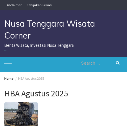
Skip
Disclaimer
Kebijakan Privasi
to
content
Nusa Tenggara Wisata
Corner
Berita Wisata, Investasi Nusa Tenggara
Nusa Tenggara Wisata Corner
Search
for:
Home
HBA Agustus 2025
HBA Agustus 2025