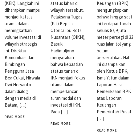
status lahan di
(KEK). Langkah ini
Keuangan (BPK)
wilayah tersebut.
diharapkan mampu
mengungkapkan
Pelaksana Tugas
menjadi katalis
bahwa hingga saat
(Plt) Kepala
utama dalam
ini terdapat tanah
Otorita Ibu Kota
meningkatkan
seluas 87,9 juta
Nusantara (OIKN),
volume investasi di
meter persegi di 33
Basuki
wilayah strategis
ruas jalan tol yang
Hadimuljono
ini. Direktur
belum
menyatakan
Komunikasi dan
bersertifikat. Hal
bahwa kepastian
Bimbingan
ini disampaikan
status tanah di
Pengguna Jasa
oleh Ketua BPK,
IKN menjadi fokus
Bea Cukai, Nirwala
Isma Yatun dalam
utama dalam
Dwi Heryanto
Laporan Hasil
memperlancar
dalam dialog
Pemeriksaan BPK
aliran modal dan
dengan media di
atas Laporan
investasi di IKN.
Batam, […]
Keuangan
Pada […]
Pemerintah Pusat
READ MORE
[…]
READ MORE
READ MORE