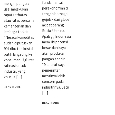
fundamental
mengimpor gula
perekonomian di
usai melakukan
tengah berbagai
rapat terbatas
gejolak dari global
atau ratas bersama
akibat perang
kementerian dan
Rusia-Ukraina.
lembaga terkait.
Apalagi, Indonesia
“Neraca komoditas
memiliki potensi
sudah diputuskan
besar dan kaya
991 ribu ton kristal
akan produksi
putih langsung ke
pangan sendiri.
konsumen, 3,6 liter
“Menurut saya
rafinasi untuk
pemerintah
industri, yang
mestinya lebih
khusus […]
concern pada
industrinya. Satu
READ MORE
[…]
READ MORE