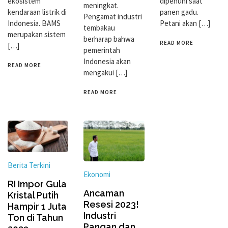
ekosistem
dipenuhi saat
meningkat.
kendaraan listrik di
panen gadu.
Pengamat industri
Indonesia. BAMS
Petani akan […]
tembakau
merupakan sistem
berharap bahwa
READ MORE
[…]
pemerintah
Indonesia akan
READ MORE
mengakui […]
READ MORE
Berita Terkini
Ekonomi
RI Impor Gula
Ancaman
Kristal Putih
Resesi 2023!
Hampir 1 Juta
Industri
Ton di Tahun
Pangan dan