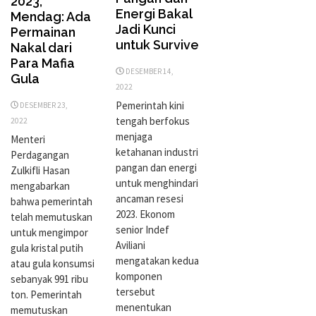
2023,
Energi Bakal
Mendag: Ada
Jadi Kunci
Permainan
untuk Survive
Nakal dari
Para Mafia
DESEMBER 14,
Gula
2022
Pemerintah kini
DESEMBER 23,
tengah berfokus
2022
menjaga
Menteri
ketahanan industri
Perdagangan
pangan dan energi
Zulkifli Hasan
untuk menghindari
mengabarkan
ancaman resesi
bahwa pemerintah
2023. Ekonom
telah memutuskan
senior Indef
untuk mengimpor
Aviliani
gula kristal putih
mengatakan kedua
atau gula konsumsi
komponen
sebanyak 991 ribu
tersebut
ton. Pemerintah
menentukan
memutuskan