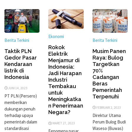
Ekonomi
Berita Terkini
Berita Terkini
Rokok
Taktik PLN
Musim Panen
Elektrik
Gedor Pasar
Raya: Bulog
Menjamur di
Kendaraan
Targetkan
Indonesia:
listrik di
70%
Jadi Harapan
Indonesia
Cadangan
Industri
Beras
Tembakau
JUNI 14, 2023
Pemerintah
untuk
PT PLN (Persero)
Terpenuhi
Meningkatka
memberikan
n Penerimaan
FEBRUARI 2, 2023
dukungan penuh
Negara?
terhadap upaya
Direktur Utama
pemerintah dalam
Perum Bulog Budi
MARET 27, 2023
standardisasi
Waseso (Buwas)
Fenomena pasar