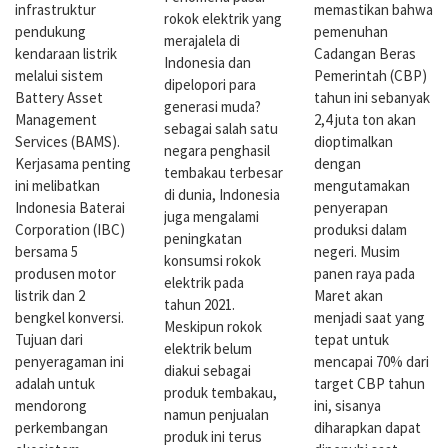
infrastruktur
memastikan bahwa
rokok elektrik yang
pendukung
pemenuhan
merajalela di
kendaraan listrik
Cadangan Beras
Indonesia dan
melalui sistem
Pemerintah (CBP)
dipelopori para
Battery Asset
tahun ini sebanyak
generasi muda?
Management
2,4 juta ton akan
sebagai salah satu
Services (BAMS).
dioptimalkan
negara penghasil
Kerjasama penting
dengan
tembakau terbesar
ini melibatkan
mengutamakan
di dunia, Indonesia
Indonesia Baterai
penyerapan
juga mengalami
Corporation (IBC)
produksi dalam
peningkatan
bersama 5
negeri. Musim
konsumsi rokok
produsen motor
panen raya pada
elektrik pada
listrik dan 2
Maret akan
tahun 2021.
bengkel konversi.
menjadi saat yang
Meskipun rokok
Tujuan dari
tepat untuk
elektrik belum
penyeragaman ini
mencapai 70% dari
diakui sebagai
adalah untuk
target CBP tahun
produk tembakau,
mendorong
ini, sisanya
namun penjualan
perkembangan
diharapkan dapat
produk ini terus