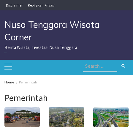
Skip
Disclaimer
Kebijakan Privasi
to
content
Nusa Tenggara Wisata
Corner
Berita Wisata, Investasi Nusa Tenggara
Nusa Tenggara Wisata Corner
Search
for:
Home
Pemerintah
Pemerintah