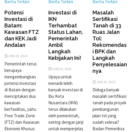
Berita Terkini
Berita Terkini
Berita Terkini
Investasi di
Potensi
Masalah
IKN
Investasi di
Sertifikasi
Terhambat
Batam:
Tanah di 33
Status Lahan,
Kawasan FTZ
Ruas Jalan
Pemerintah
dan KEK Jadi
Tol:
Ambil
Andalan
Rekomendas
Langkah
i BPK dan
JUNI 28, 2024
Kebijakan Ini!
Langkah
Pemerintah terus
Penyelesaian
JUNI 10, 2024
berupaya
nya
Upaya untuk
mengembangkan
JUNI 20, 2023
menarik lebih
potensi investasi
banyak investasi di
di Batam dengan
Diduga banyak
Ibu Kota
menciptakan dua
masalah sertifikasi
Nusantara (IKN)
kawasan
tanah pada proyek
terus dilakukan
berfasilitas, yaitu
pembangunan
oleh pemerintah,
Free Trade Zone
jalan tol yang
seiring dengan janji
(FTZ) dan Kawasan
sudah selesai?
untuk memperjelas
Ekonomi Khusus
Badan Pemeriksa