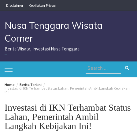
Skip
Disclaimer
Kebijakan Privasi
to
content
Nusa Tenggara Wisata
Corner
Berita Wisata, Investasi Nusa Tenggara
Nusa Tenggara Wisata Corner
Search
for:
Home
Berita Terkini
Investasi di IKN Terhambat Status Lahan, Pemerintah Ambil Langkah Kebijakan
Ini!
Investasi di IKN Terhambat Status
Lahan, Pemerintah Ambil
Langkah Kebijakan Ini!