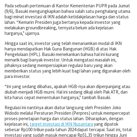
Pada sebuah pertemuan di Kantor Kementerian PUPR pada Jumat
(9/6), Basuki mengungkapkan bahwa salah satu penghalang utama
bagi minat investasi di IKN adalah ketidakjelasan harga dan status
lahan. “Kemarin Presiden juga bertanya kepada investor yang
melakukan groundbreaking, ternyata belum ada kejelasan
harganya,” ujarnya.
Hingga saat ini, investor yang telah menanamkan modal di IKN
hanya mendapatkan Hak Guna Bangunan (HGB) di atas Hak
Pengelolaan (HPL). Basuki menekankan bahwa hal ini kurang
menarik bagi banyak investor. Untuk mengatasi masalah ini,
pihaknya sedang mempersiapkan regulasi baru yang akan
memberikan status yang lebih kuat bagi lahan yang digunakan oleh
para investor.
“Ini yang sedang dibahas, apakah HGB-nya akan diperpanjang atau
diubah menjadi HGB murni. Hal ini sedang dikaji oleh Pak ATR, dan
kita harus cepat menentukan harganya,” tambah Basuki.
Regulasi ini nantinya akan diatur langsung oleh Presiden Joko
Widodo melalui Peraturan Presiden (Perpres) untuk mempercepat
proses penetapan harga dan status lahan. Diharapkan, dengan
kejelasan ini,
target investasi di IKN Nusantara
yang dipatok
sebesar Rp100 triliun pada tahun 2024 dapat tercapai. Saat ini, total
investasi yang sudah masuk mencapai Rp51,35 triliun hingga Juni