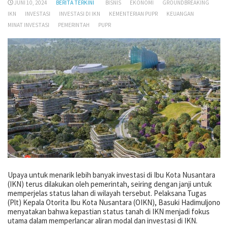
JUNI 10, 2024
BERITA TERKINI
BISNIS
EKONOMI
GROUNDBREAKING
IKN
INVESTASI
INVESTASI DI IKN
KEMENTERIAN PUPR
KEUANGAN
MINAT INVESTASI
PEMERINTAH
PUPR
Upaya untuk menarik lebih banyak investasi di Ibu Kota Nusantara
(IKN) terus dilakukan oleh pemerintah, seiring dengan janji untuk
memperjelas status lahan di wilayah tersebut. Pelaksana Tugas
(Plt) Kepala Otorita Ibu Kota Nusantara (OIKN), Basuki Hadimuljono
menyatakan bahwa kepastian status tanah di IKN menjadi fokus
utama dalam memperlancar aliran modal dan investasi di IKN.