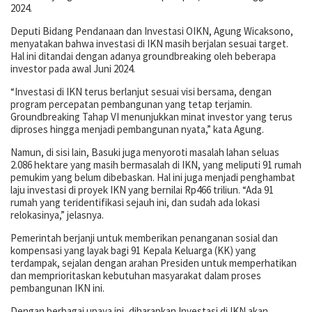
2024.
Deputi Bidang Pendanaan dan Investasi OIKN, Agung Wicaksono,
menyatakan bahwa investasi di IKN masih berjalan sesuai target.
Hal ini ditandai dengan adanya groundbreaking oleh beberapa
investor pada awal Juni 2024.
“Investasi di IKN terus berlanjut sesuai visi bersama, dengan
program percepatan pembangunan yang tetap terjamin.
Groundbreaking Tahap VI menunjukkan minat investor yang terus
diproses hingga menjadi pembangunan nyata,” kata Agung.
Namun, di sisi lain, Basuki juga menyoroti masalah lahan seluas
2.086 hektare yang masih bermasalah di IKN, yang meliputi 91 rumah
pemukim yang belum dibebaskan. Hal ini juga menjadi penghambat
laju investasi di proyek IKN yang bernilai Rp466 triliun. “Ada 91
rumah yang teridentifikasi sejauh ini, dan sudah ada lokasi
relokasinya,” jelasnya.
Pemerintah berjanji untuk memberikan penanganan sosial dan
kompensasi yang layak bagi 91 Kepala Keluarga (KK) yang
terdampak, sejalan dengan arahan Presiden untuk memperhatikan
dan memprioritaskan kebutuhan masyarakat dalam proses
pembangunan IKN ini.
Dengan berbagai upaya ini, diharapkan Investasi di IKN akan