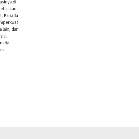
sinya di
kebijakan
is, Kanada
memperkuat
lain, dan
ial.
anada
am