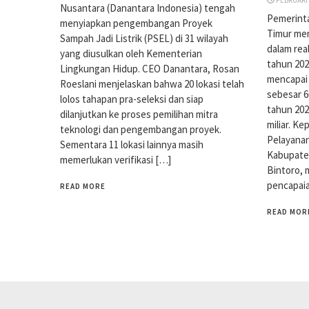
Nusantara (Danantara Indonesia) tengah
Pemerint
menyiapkan pengembangan Proyek
Timur men
Sampah Jadi Listrik (PSEL) di 31 wilayah
dalam rea
yang diusulkan oleh Kementerian
tahun 2025
Lingkungan Hidup. CEO Danantara, Rosan
mencapai 
Roeslani menjelaskan bahwa 20 lokasi telah
sebesar 6
lolos tahapan pra-seleksi dan siap
tahun 202
dilanjutkan ke proses pemilihan mitra
miliar. K
teknologi dan pengembangan proyek.
Pelayana
Sementara 11 lokasi lainnya masih
Kabupate
memerlukan verifikasi […]
Bintoro,
pencapai
READ MORE
READ MOR