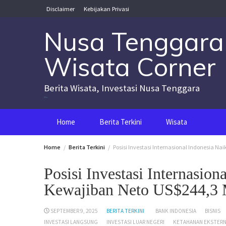
Skip
Disclaimer
Kebijakan Privasi
to
content
Nusa Tenggara
Wisata Corner
Berita Wisata, Investasi Nusa Tenggara
Nusa Tenggara Wisata Corner
Home
Berita Terkini
Wisata
Home
Berita Terkini
Posisi Investasi Internasional Indonesia Na
Posisi Investasi Internasio
Kewajiban Neto US$244,3 M
SEPTEMBER 9, 2025
BERITA TERKINI
BANK INDONESIA
BISNIS
INVESTASI LANGSUNG
INVESTASI LUAR NEGERI
KETAHANAN EKSTER