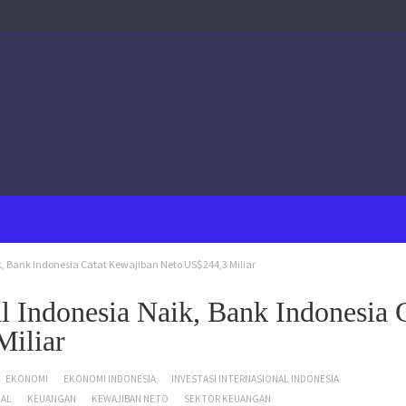
ik, Bank Indonesia Catat Kewajiban Neto US$244,3 Miliar
nal Indonesia Naik, Bank Indonesia 
iliar
EKONOMI
EKONOMI INDONESIA
INVESTASI INTERNASIONAL INDONESIA
NAL
KEUANGAN
KEWAJIBAN NETO
SEKTOR KEUANGAN