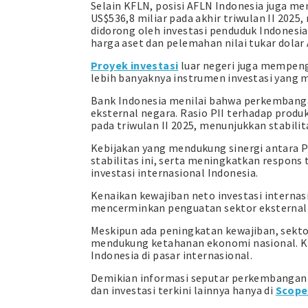
Selain KFLN, posisi AFLN Indonesia juga m
US$536,8 miliar pada akhir triwulan II 2025,
didorong oleh investasi penduduk Indonesia 
harga aset dan pelemahan nilai tukar dolar
Proyek investasi
luar negeri juga mempenga
lebih banyaknya instrumen investasi yang m
Bank Indonesia menilai bahwa perkembanga
eksternal negara. Rasio PII terhadap produ
pada triwulan II 2025, menunjukkan stabilit
Kebijakan yang mendukung sinergi antara 
stabilitas ini, serta meningkatkan respo
investasi internasional Indonesia.
Kenaikan kewajiban neto investasi internasi
mencerminkan penguatan sektor eksternal 
Meskipun ada peningkatan kewajiban, sektor
mendukung ketahanan ekonomi nasional. Ke
Indonesia di pasar internasional.
Demikian informasi seputar perkembangan in
dan investasi terkini lainnya hanya di
Scope