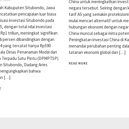
China untuk meningkatkan investa
ah Kabupaten Situbondo, Jawa
negara tersebut. Seiring dengan 
catatkan pencapaian luar biasa
tarif AS yang semakin proteksion
lisasi investasi Situbondo pada
mulai mencari alternatif untuk 
, dengan total nilai investasi
hubungan ekonomi dengan negara 
Rp1 triliun, meningkat signifikan
China muncul sebagai mitra potens
6 persen dibandingkan dengan
Peningkatan investasi China di K
4 yang tercatat hanya Rp590
menandai perubahan penting dal
epala Dinas Penanaman Modal dan
tatanan ekonomi global dan […]
n Terpadu Satu Pintu (DPMPTSP)
READ MORE
n Situbondo, Dadang Aries
 mengungkapkan bahwa
an […]
E