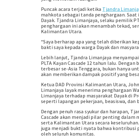
Puncak acara terjadi ketika
Tjandra Limanja
mahkota sebagai tanda penghargaan. Saat i
Dayak. Tjandra Limanjaya, selaku pemilik
penghargaan ini akan menambah tekad, sem
Kalimantan Utara.
“Saya berharap apa yang telah diberikan k
bakti saya kepada warga Dayak dan masyara
Lebih lanjut, Tjandra Limanjaya menyampa
PLTA Kayan Cascade 12 tahun lalu. Dengan 
terbesar se-Asia Tenggara, bukan hanya un
akan memberikan dampak positif yang besar
Ketua DAD Provinsi Kalimantan Utara, Jo
Limanjaya layak menerima penghargaan War
Limanjaya terhadap masyarakat Dayak di Pr
seperti lapangan pekerjaan, beasiswa, dan 
Dengan penuh rasa syukur dan harapan, Tj
Cascade akan menjadi pilar penting dala
serta Kalimantan Utara secara keseluruha
juga menjadi bukti nyata bahwa kontribusi p
oleh seluruh komunitas.