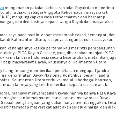
ya
mengenakan pakaian kebesaran adat Dayak dan menerima
tulah, ia diakui sebagai Anggota Kehormatan masyarakat
 PT KHE, mengungkapkan rasa terhormatnya dan berharap
angat, dan dedikasinya kepada warga Dayak dan masyarakat
epada saya pada hari ini dapat menambah tekad, semangat, dan
kat di Kalimantan Utara,” ucapnya dengan penuh rasa syukur.
ikan kenangannya ketika pertama kali merintis pembangunan
berdirinya PLTA Kayan Cascade, yang diharapkan menjadi PLTA
tuk kemakmuran Indonesia secara keseluruhan, melainkan jug
 bagi masyarakat Dayak, khususnya di Kalimantan Utara.
hny Laing Impang memberikan penjelasan mengapa Tjandra
ga Kehormatan Dayak Nasional. Kontribusi besar Tjandra
ovinsi Kalimantan Utara terbukti melalui berbagai bantuan,
bantuan lainnya yang telah diberikan kepada ratusan anak.
andra Limanjaya menyampaikan keyakinannya bahwa PLTA Kay
m meningkatkan kemakmuran dan ekonomi masyarakat Dayak
n. Sebuah penghargaan yang bukan hanya membanggakan, teta
ositif terhadap masyarakat adat akan selalu dihargai dan diak