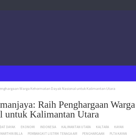
h Penghargaan Warga Kehormatan Dayak Nasional untuk Kalimantan Utara
Limanjaya: Raih Penghargaan Warga
 untuk Kalimantan Utara
DAT DAYAK
EKONOMI
INDONESIA
KALIMANTAN UTARA
KALTARA
KAYAN
MARTHIN BILLA
PEMBANGKIT LISTRIK TENAGA AIR
PENGHARGAAN
PLTA KAYAN