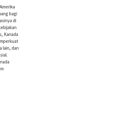
Amerika
uang bagi
sinya di
kebijakan
is, Kanada
memperkuat
lain, dan
ial.
anada
am