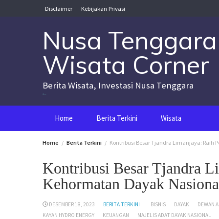
Skip
Disclaimer
Kebijakan Privasi
to
content
Nusa Tenggara
Wisata Corner
Berita Wisata, Investasi Nusa Tenggara
Nusa Tenggara Wisata Corner
Home
Berita Terkini
Wisata
Home
Berita Terkini
Kontribusi Besar Tjandra Limanjaya: Rai
Kontribusi Besar Tjandra 
Kehormatan Dayak Nasional
DESEMBER 18, 2023
BERITA TERKINI
BISNIS
DAYAK
DEWAN A
KAYAN HYDRO ENERGY
KEUANGAN
MAJELIS ADAT DAYAK NASIONAL