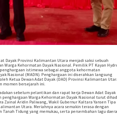
Adat Dayak Provinsi Kalimantan Utara menjadi saksi sebuah
an Warga Kehormatan Dayak Nasional. Pemilik PT Kayan Hydr
a penghargaan istimewa sebagai anggota kehormatan
ayak Nasional (MADN). Penghargaan ini diserahkan langsung
i oleh Ketua Dewan Adat Dayak (DAD) Provinsi Kalimantan Utar
n momen bersejarah ini.
adakan sebelum pelantikan dan rapat kerja Dewan Adat Dayak
an penghargaan Warga Kehormatan Dayak Nasional turut dihadi
ra Zainal Aridin Paliwang, Wakil Gubernur Kaltara Yansen Tipa
Kalimantan Utara. Meriahnya acara semakin terasa dengan
ten Tanah Tidung yang memukau, serta persembahan lagu daer