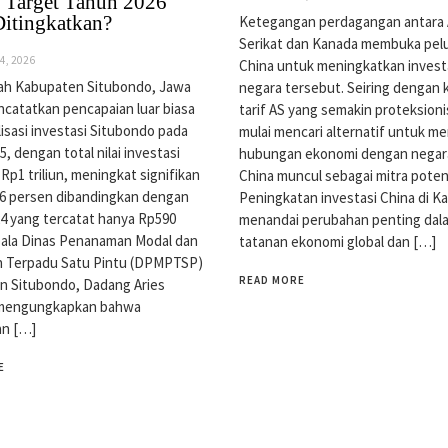
, Target Tahun 2026
Ditingkatkan?
Ketegangan perdagangan antara 
Serikat dan Kanada membuka pel
4, 2026
China untuk meningkatkan investa
ah Kabupaten Situbondo, Jawa
negara tersebut. Seiring dengan 
catatkan pencapaian luar biasa
tarif AS yang semakin proteksion
lisasi investasi Situbondo pada
mulai mencari alternatif untuk 
, dengan total nilai investasi
hubungan ekonomi dengan negara 
Rp1 triliun, meningkat signifikan
China muncul sebagai mitra potens
6 persen dibandingkan dengan
Peningkatan investasi China di K
4 yang tercatat hanya Rp590
menandai perubahan penting dal
epala Dinas Penanaman Modal dan
tatanan ekonomi global dan […]
n Terpadu Satu Pintu (DPMPTSP)
READ MORE
n Situbondo, Dadang Aries
 mengungkapkan bahwa
an […]
E