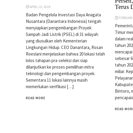
Persen
Terus 
APRIL 16, 2026
Badan Pengelola Investasi Daya Anagata
FEBRUARI 
Nusantara (Danantara Indonesia) tengah
Pemerint
menyiapkan pengembangan Proyek
Timur men
Sampah Jadi Listrik (PSEL) di 31 wilayah
dalam rea
yang diusulkan oleh Kementerian
tahun 2025
Lingkungan Hidup. CEO Danantara, Rosan
mencapai 
Roeslani menjelaskan bahwa 20 lokasi telah
sebesar 6
lolos tahapan pra-seleksi dan siap
tahun 202
dilanjutkan ke proses pemilihan mitra
miliar. K
teknologi dan pengembangan proyek.
Pelayana
Sementara 11 lokasi lainnya masih
Kabupate
memerlukan verifikasi […]
Bintoro,
pencapai
READ MORE
READ MOR