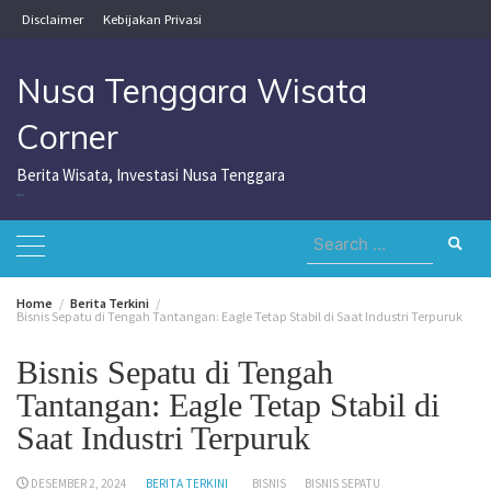
Skip
Disclaimer
Kebijakan Privasi
to
content
Nusa Tenggara Wisata
Corner
Berita Wisata, Investasi Nusa Tenggara
Nusa Tenggara Wisata Corner
Search
for:
Home
Berita Terkini
Bisnis Sepatu di Tengah Tantangan: Eagle Tetap Stabil di Saat Industri Terpuruk
Bisnis Sepatu di Tengah
Tantangan: Eagle Tetap Stabil di
Saat Industri Terpuruk
DESEMBER 2, 2024
BERITA TERKINI
BISNIS
BISNIS SEPATU