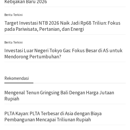
Kebijakan Baru 2026
Berita Terkini
Target Investasi NTB 2026 Naik Jadi Rp68 Triliun: Fokus
pada Pariwisata, Pertanian, dan Energi
Berita Terkini
Investasi Luar Negeri Tokyo Gas: Fokus Besar di AS untuk
Mendorong Pertumbuhan?
Rekomendasi
Mengenal Tenun Gringsing Bali Dengan Harga Jutaan
Rupiah
PLTA Kayan: PLTA Terbesar di Asia dengan Biaya
Pembangunan Mencapai Triliunan Rupiah