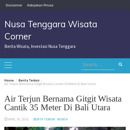
Skip
Disclaimer
Kebijakan Privasi
to
content
Nusa Tenggara Wisata
Corner
Berita Wisata, Investasi Nusa Tenggara
Nusa Tenggara Wisata Corner
Search
for:
Home
Berita Terkini
Air Terjun Bernama Gitgit Wisata Cantik 35 Meter Di Bali Utara
Air Terjun Bernama Gitgit Wisata
Cantik 35 Meter Di Bali Utara
APRIL 30, 2018
BERITA TERKINI
WISATA