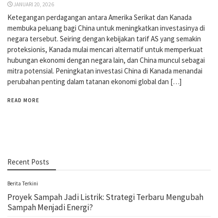
JANUARI 20, 2026
Ketegangan perdagangan antara Amerika Serikat dan Kanada
membuka peluang bagi China untuk meningkatkan investasinya di
negara tersebut. Seiring dengan kebijakan tarif AS yang semakin
proteksionis, Kanada mulai mencari alternatif untuk memperkuat
hubungan ekonomi dengan negara lain, dan China muncul sebagai
mitra potensial. Peningkatan investasi China di Kanada menandai
perubahan penting dalam tatanan ekonomi global dan […]
READ MORE
Recent Posts
Berita Terkini
Proyek Sampah Jadi Listrik: Strategi Terbaru Mengubah
Sampah Menjadi Energi?