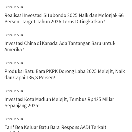
Berita Terkini
Realisasi Investasi Situbondo 2025 Naik dan Melonjak 66
Persen, Target Tahun 2026 Terus Ditingkatkan?
Berita Terkini
Investasi China di Kanada: Ada Tantangan Baru untuk
Amerika?
Berita Terkini
Produksi Batu Bara PKPK Dorong Laba 2025 Melejit, Naik
dan Capai 136,8 Persen!
Berita Terkini
Investasi Kota Madiun Melejit, Tembus Rp425 Miliar
Sepanjang 2025!
Berita Terkini
Tarif Bea Keluar Batu Bara: Respons AADI Terkait