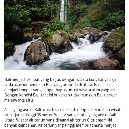
Bali menjadi tempat yang bagus dengan wisata laut, hanya saja
anda akan menemukan Bali yang berbeda di utara. Bali disini
menjadi tempat yang sangat bagus untuk wisata alam yang asri.
Dengan kondisi Bali saat ini bukanlah tidak mungkin Bali utawar
menawarkan itu.
Alam yang asri di Bali utara bisa dinikmati dengan keindahan wisata
air terjun setinggi 35 meter. Wisata yang cantik yang ada di Bali
Utara. Wisata air terjun yang dinamai air terjun Gitgit memiliki
banyak keindahan. Air terjun yang tinggi membuat mata menjadi