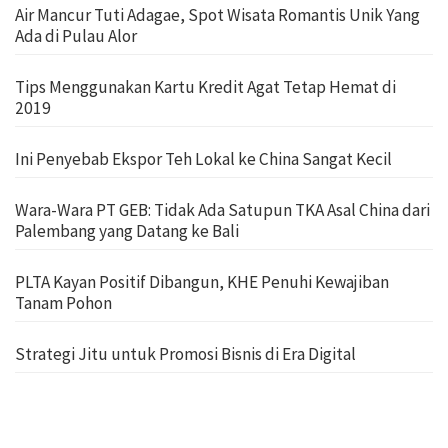
Air Mancur Tuti Adagae, Spot Wisata Romantis Unik Yang
Ada di Pulau Alor
Tips Menggunakan Kartu Kredit Agat Tetap Hemat di
2019
Ini Penyebab Ekspor Teh Lokal ke China Sangat Kecil
Wara-Wara PT GEB: Tidak Ada Satupun TKA Asal China dari
Palembang yang Datang ke Bali
PLTA Kayan Positif Dibangun, KHE Penuhi Kewajiban
Tanam Pohon
Strategi Jitu untuk Promosi Bisnis di Era Digital