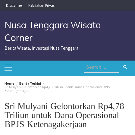
Skip
Disclaimer
Kebijakan Privasi
to
content
Nusa Tenggara Wisata
Corner
Berita Wisata, Investasi Nusa Tenggara
Nusa Tenggara Wisata Corner
Search
for:
Home
Berita Terkini
Sri Mulyani Gelontorkan Rp4,78 Triliun untuk Dana Operasional BPJS
Ketenagakerjaan
Sri Mulyani Gelontorkan Rp4,78
Triliun untuk Dana Operasional
BPJS Ketenagakerjaan