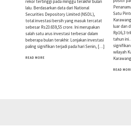
positif p
rekor tertinggi pada minggu terakhir bulan
Penanama
lalu. Berdasarkan data dari National
Satu Pin
Securities Depository Limited (NSDL),
Karawang 
total investasi bersih yang masuk tercatat
luar dan 
sebesar Rs23.659,55 crore. Ini merupakan
Rp16,3 tr
salah satu arus investasi terbesar dalam
tahun ini
beberapa bulan terakhir. Lonjakan investasi
signifika
paling signifikan terjadi pada hari Senin, […]
wilayah 
READ MORE
Karawang
READ MOR