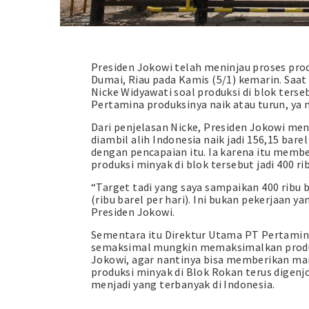
Presiden Jokowi telah meninjau proses pro
Dumai, Riau pada Kamis (5/1) kemarin. Saat
Nicke Widyawati soal produksi di blok terse
Pertamina produksinya naik atau turun, ya n
Dari penjelasan Nicke, Presiden Jokowi men
diambil alih Indonesia naik jadi 156,15 bar
dengan pencapaian itu. Ia karena itu memb
produksi minyak di blok tersebut jadi 400 rib
“Target tadi yang saya sampaikan 400 ribu ba
(ribu barel per hari). Ini bukan pekerjaan ya
Presiden Jokowi.
Sementara itu Direktur Utama PT Pertamin
semaksimal mungkin memaksimalkan produks
Jokowi, agar nantinya bisa memberikan man
produksi minyak di Blok Rokan terus digenj
menjadi yang terbanyak di Indonesia.