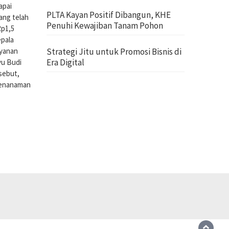
apai
PLTA Kayan Positif Dibangun, KHE
yang telah
Penuhi Kewajiban Tanam Pohon
Rp1,5
epala
Strategi Jitu untuk Promosi Bisnis di
ayanan
Era Digital
yu Budi
rsebut,
 penanaman