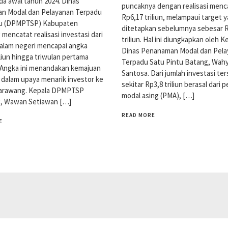
ada awal tahun 2024. Dinas
puncaknya dengan realisasi menc
n Modal dan Pelayanan Terpadu
Rp6,17 triliun, melampaui target 
tu (DPMPTSP) Kabupaten
ditetapkan sebelumnya sebesar 
mencatat realisasi investasi dari
triliun. Hal ini diungkapkan oleh K
dalam negeri mencapai angka
Dinas Penanaman Modal dan Pel
iliun hingga triwulan pertama
Terpadu Satu Pintu Batang, Wah
. Angka ini menandakan kemajuan
Santosa. Dari jumlah investasi te
n dalam upaya menarik investor ke
sekitar Rp3,8 triliun berasal dari
Karawang. Kepala DPMPTSP
modal asing (PMA), […]
, Wawan Setiawan […]
READ MORE
E