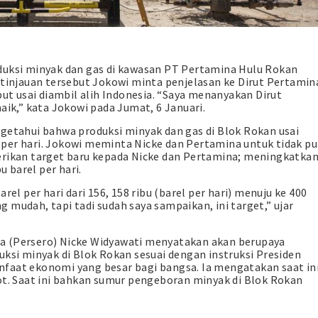
duksi minyak dan gas di kawasan PT Pertamina Hulu Rokan
 tinjauan tersebut Jokowi minta penjelasan ke Dirut Pertamin
but usai diambil alih Indonesia. “Saya menanyakan Dirut
aik,” kata Jokowi pada Jumat, 6 Januari.
getahui bahwa produksi minyak dan gas di Blok Rokan usai
el per hari. Jokowi meminta Nicke dan Pertamina untuk tidak p
erikan target baru kepada Nicke dan Pertamina; meningkatka
u barel per hari.
rel per hari dari 156, 158 ribu (barel per hari) menuju ke 400
ng mudah, tapi tadi sudah saya sampaikan, ini target,” ujar
a (Persero) Nicke Widyawati menyatakan akan berupaya
i minyak di Blok Rokan sesuai dengan instruksi Presiden
faat ekonomi yang besar bagi bangsa. Ia mengatakan saat in
ot. Saat ini bahkan sumur pengeboran minyak di Blok Rokan