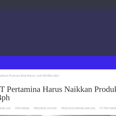
aikkan Produksi Blok Rokan Jadi 400 Ribu Bph
PT Pertamina Harus Naikkan Produ
Bph
 DAN GAS
PERTAMINA
PRESIDEN JOKOWI
PRODUKSI MINYAK DAN GAS
PT PERTAMI