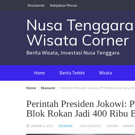
Skip
Disclaimer
Kebijakan Privasi
to
content
Nusa Tenggara
Wisata Corner
Berita Wisata, Investasi Nusa Tenggara
Nusa Tenggara Wisata Corner
Home
Berita Terkini
Wisata
Home
Ekonomi
Perintah Presiden Jokowi: PT Pertamina Harus N
Perintah Presiden Jokowi: 
Blok Rokan Jadi 400 Ribu 
JANUARI 6, 2023
EKONOMI
JOKO WIDODO
JOKOWI
MINYAK