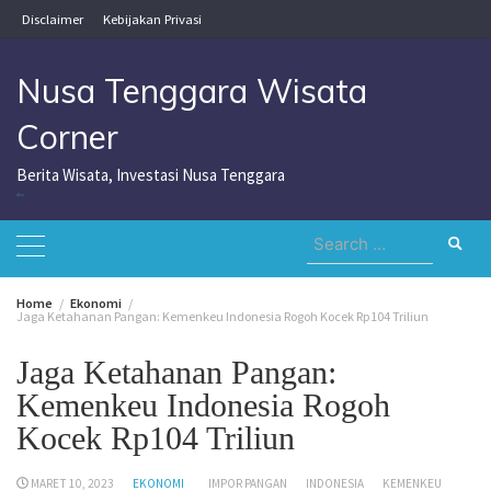
Skip
Disclaimer
Kebijakan Privasi
to
content
Nusa Tenggara Wisata
Corner
Berita Wisata, Investasi Nusa Tenggara
Nusa Tenggara Wisata Corner
Search
for:
Home
Ekonomi
Jaga Ketahanan Pangan: Kemenkeu Indonesia Rogoh Kocek Rp104 Triliun
Jaga Ketahanan Pangan:
Kemenkeu Indonesia Rogoh
Kocek Rp104 Triliun
MARET 10, 2023
EKONOMI
IMPOR PANGAN
INDONESIA
KEMENKEU