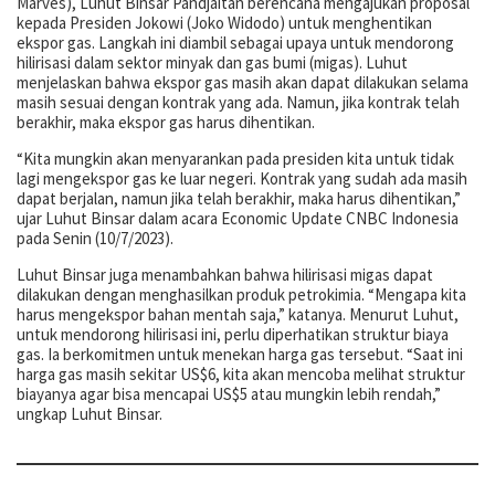
Marves), Luhut Binsar Pandjaitan berencana mengajukan proposal
kepada Presiden Jokowi (Joko Widodo) untuk menghentikan
ekspor gas. Langkah ini diambil sebagai upaya untuk mendorong
hilirisasi dalam sektor minyak dan gas bumi (migas). Luhut
menjelaskan bahwa ekspor gas masih akan dapat dilakukan selama
masih sesuai dengan kontrak yang ada. Namun, jika kontrak telah
berakhir, maka ekspor gas harus dihentikan.
“Kita mungkin akan menyarankan pada presiden kita untuk tidak
lagi mengekspor gas ke luar negeri. Kontrak yang sudah ada masih
dapat berjalan, namun jika telah berakhir, maka harus dihentikan,”
ujar Luhut Binsar dalam acara Economic Update CNBC Indonesia
pada Senin (10/7/2023).
Luhut Binsar juga menambahkan bahwa hilirisasi migas dapat
dilakukan dengan menghasilkan produk petrokimia. “Mengapa kita
harus mengekspor bahan mentah saja,” katanya. Menurut Luhut,
untuk mendorong hilirisasi ini, perlu diperhatikan struktur biaya
gas. Ia berkomitmen untuk menekan harga gas tersebut. “Saat ini
harga gas masih sekitar US$6, kita akan mencoba melihat struktur
biayanya agar bisa mencapai US$5 atau mungkin lebih rendah,”
ungkap Luhut Binsar.