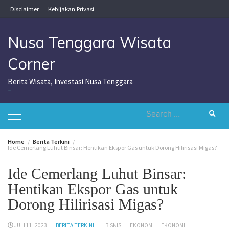
Skip
Disclaimer
Kebijakan Privasi
to
content
Nusa Tenggara Wisata
Corner
Berita Wisata, Investasi Nusa Tenggara
Nusa Tenggara Wisata Corner
Search
for:
Home
Berita Terkini
Ide Cemerlang Luhut Binsar: Hentikan Ekspor Gas untuk Dorong Hilirisasi Migas?
Ide Cemerlang Luhut Binsar:
Hentikan Ekspor Gas untuk
Dorong Hilirisasi Migas?
JULI 11, 2023
BERITA TERKINI
BISNIS
EKONOM
EKONOMI