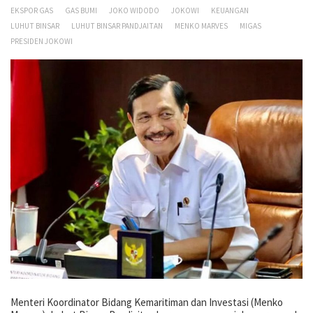
EKSPOR GAS
GAS BUMI
JOKO WIDODO
JOKOWI
KEUANGAN
LUHUT BINSAR
LUHUT BINSAR PANDJAITAN
MENKO MARVES
MIGAS
PRESIDEN JOKOWI
Menteri Koordinator Bidang Kemaritiman dan Investasi (Menko