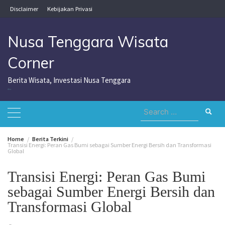
Skip
Disclaimer
Kebijakan Privasi
to
content
Nusa Tenggara Wisata
Corner
Berita Wisata, Investasi Nusa Tenggara
Nusa Tenggara Wisata Corner
Search
for:
Home
Berita Terkini
Transisi Energi: Peran Gas Bumi sebagai Sumber Energi Bersih dan Transformasi
Global
Transisi Energi: Peran Gas Bumi
sebagai Sumber Energi Bersih dan
Transformasi Global