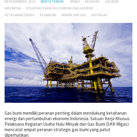
DESEMBER 8, 2023
BERITA TERKINI
BISNIS
EKONOMI
GAS BUMI
INDONESIA
KEGIATAN USAHA HULU MINYAK DAN GAS BUMI
KETAGANAN ENERGI
KEUANGAN
MINYAK DAN GAS
SKK MIGAS
Gas bumi memiliki peranan penting dalam mendukung ketahanan
energi dan pertumbuhan ekonomi Indonesia. Satuan Kerja Khusus
Pelaksana Kegiatan Usaha Hulu Minyak dan Gas Bumi (SKK Migas)
mencatat empat peranan strategis gas bumi yang patut
diperhatikan.