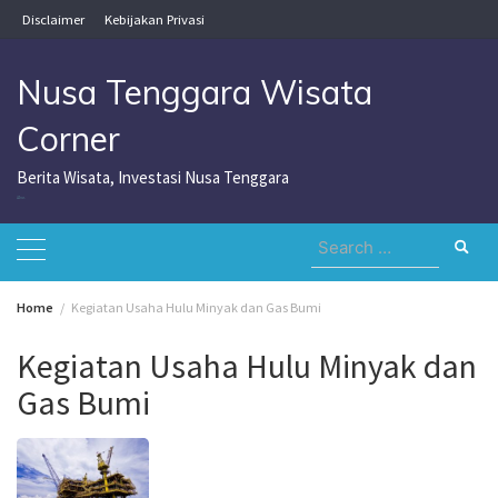
Skip
Disclaimer
Kebijakan Privasi
to
content
Nusa Tenggara Wisata
Corner
Berita Wisata, Investasi Nusa Tenggara
Nusa Tenggara Wisata Corner
Search
for:
Home
Kegiatan Usaha Hulu Minyak dan Gas Bumi
Kegiatan Usaha Hulu Minyak dan
Gas Bumi