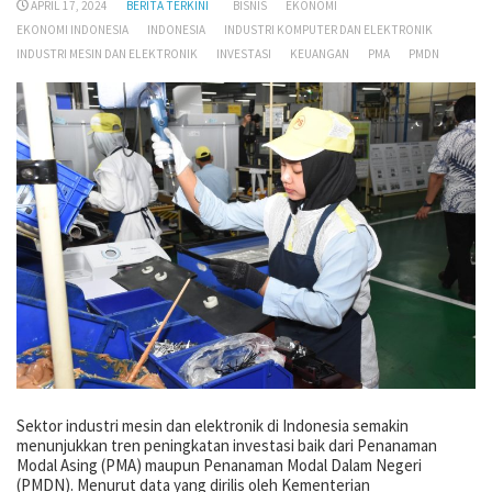
APRIL 17, 2024
BERITA TERKINI
BISNIS
EKONOMI
EKONOMI INDONESIA
INDONESIA
INDUSTRI KOMPUTER DAN ELEKTRONIK
INDUSTRI MESIN DAN ELEKTRONIK
INVESTASI
KEUANGAN
PMA
PMDN
Sektor industri mesin dan elektronik di Indonesia semakin
menunjukkan tren peningkatan investasi baik dari Penanaman
Modal Asing (PMA) maupun Penanaman Modal Dalam Negeri
(PMDN). Menurut data yang dirilis oleh Kementerian