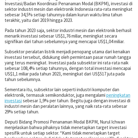
Investasi/Badan Koordinasi Penanaman Modal (BKPM), investasi di
sektor industri mesin dan elektronik Indonesia rata-rata meningkat
sebesar 34,5% setiap tahunnya dalam kurun waktu lima tahun
terakhir, yaitu dari 2019 hingga 2023.
Pada tahun 2023 saja, sektor industri mesin dan elektronik berhasil
menarik investasi sebesar US$1,76 miliar, meningkat secara
signifikan dari tahun sebelumnya yang mencapai US$1,04 miliar.
Subsektor peralatan listrik menjadi penopang utama dari kenaikan
investasi tersebut, didukung oleh permintaan pasar rumah tangga
yang terus meningkat. Investasi pada subsektor ini rata-rata naik
sebesar 108,4% setiap tahunnya, dengan total investasi mencapai
US$1,1 miliar pada tahun 2023, meningkat dari US$517 juta pada
tahun sebelumnya.
Sementara itu, subsektor lain seperti industri komputer dan
elektronik, termasuk semikonduktor, juga mengalami
peningkatan
investasi
sebesar 1,9% per tahun. Begitu juga dengan investasi di
industri mesin dan peralatan lainnya, yang naik rata-rata sebesar
29% setiap tahun.
Deputi Bidang Promosi Penanaman Modal BKPM, Nurul Ichwan
menjelaskan bahwa pihaknya tidak menetapkan target investasi
spesifik untuk setiap sektor. “Kami tidak menetapkan target