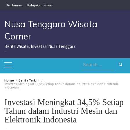
Skip
Disclaimer
Kebijakan Privasi
to
content
Nusa Tenggara Wisata
Corner
Berita Wisata, Investasi Nusa Tenggara
Nusa Tenggara Wisata Corner
Search
for:
Home
Berita Terkini
Investasi Meningkat 34,5% Setiap Tahun dalam Industri Mesin dan Elektronik
Indonesia
Investasi Meningkat 34,5% Setiap
Tahun dalam Industri Mesin dan
Elektronik Indonesia