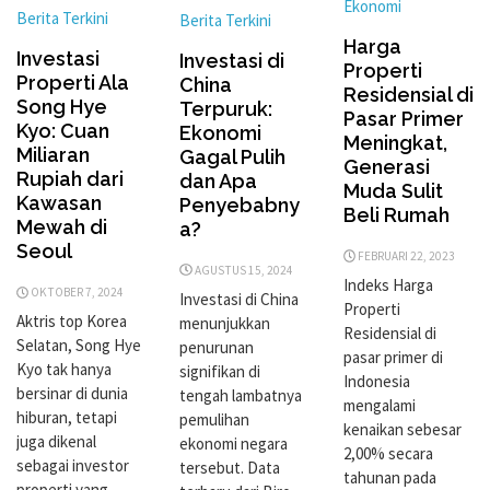
Ekonomi
Berita Terkini
Berita Terkini
Harga
Investasi
Investasi di
Properti
Properti Ala
China
Residensial di
Song Hye
Terpuruk:
Pasar Primer
Kyo: Cuan
Ekonomi
Meningkat,
Miliaran
Gagal Pulih
Generasi
Rupiah dari
dan Apa
Muda Sulit
Kawasan
Penyebabny
Beli Rumah
Mewah di
a?
Seoul
FEBRUARI 22, 2023
AGUSTUS 15, 2024
Indeks Harga
OKTOBER 7, 2024
Investasi di China
Properti
Aktris top Korea
menunjukkan
Residensial di
Selatan, Song Hye
penurunan
pasar primer di
Kyo tak hanya
signifikan di
Indonesia
bersinar di dunia
tengah lambatnya
mengalami
hiburan, tetapi
pemulihan
kenaikan sebesar
juga dikenal
ekonomi negara
2,00% secara
sebagai investor
tersebut. Data
tahunan pada
properti yang