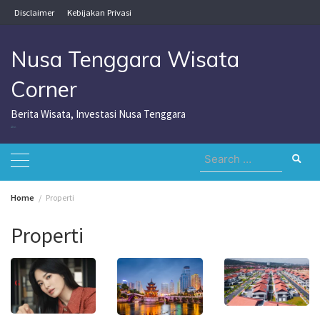
Skip
Disclaimer
Kebijakan Privasi
to
content
Nusa Tenggara Wisata
Corner
Berita Wisata, Investasi Nusa Tenggara
Nusa Tenggara Wisata Corner
Search
for:
Home
Properti
Properti