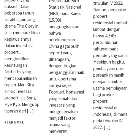
terbaru dari Biro
triwulan IV 2022.
sukses. Dalam
Statistik Nasional
Namun, penjualan
beberapa tahun
(NBS) pada Kamis
properti
terakhir, bintang
(15/08)
residensial tumbuh
drama The Glory ini
mengungkapkan
lambat dengan
telah membuktikan
bahwa
hanya 4,54%
kepiawaiannya
perekonomian
pertumbuhan
dalam investasi
China gagal pulih
tahunan pada
properti,
seperti yang
periode yang sama.
menghasilkan
diharapkan,
Meskipun begitu,
keuntungan
dengan tingkat
pembiayaan non-
fantastis yang
pengangguran naik
perbankan masih
mencapai miliaran
untuk pertama
menjadi sumber
rupiah. Mari Kita
kalinya sejak
utama pembiayaan
simak investasi
Februari. Konsumsi
bagi proyek
properti ala Song
yang lemah dan
properti
Hye Kyo. Mengutip
investasi yang
residensial di
laporan dari […]
mengecewakan
Indonesia, di mana
menjadi faktor
pada triwulan IV
READ MORE
utama yang
2022, […]
menyeret