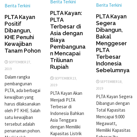
Berita Terkini
Berita Terkini
Berita Terkini
PLTA Kayan:
PLTA Kayan
PLTA Kayan
PLTA
Segera
Positif
Terbesar di
Dibangun,
Dibangun,
Asia dengan
Bakal
KHE Penuhi
Biaya
Menggeser
Kewajiban
Pembanguna
PLTA
Tanam Pohon
n Mencapai
Terbesar
Triliunan
SEPTEMBER 27,
Indonesia
Rupiah
2019
Sebelumnya
Dalam rangka
SEPTEMBER 23,
SEPTEMBER 18,
pembangunan
2019
2019
PLTA, ada berbagai
PLTA Kayan Akan
PLTA Kayan Segera
kewajiban yang
Menjadi PLTA
Dibangun dengan
harus dilaksanakan
Terbesar di
Total Kapasitas
oleh PT KHE. Salah
Indonesia Bahkan
Mencapai 9.000
satu kewajiban
Asia Tenggara
Megawatt,
tersebut adalah
dengan Memiliki
Memiliki Kapasitas
penanaman pohon.
Kapasitas Listrik
Sebesar Itu,