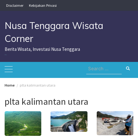
Skip
Disclaimer
Kebijakan Privasi
to
content
Nusa Tenggara Wisata
Corner
Berita Wisata, Investasi Nusa Tenggara
Nusa Tenggara Wisata Corner
Search
for:
Home
plta kalimantan utara
plta kalimantan utara