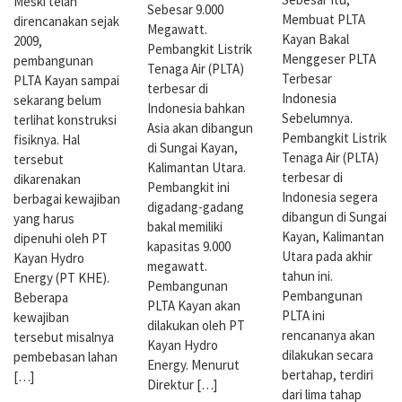
Meski telah
Sebesar 9.000
Membuat PLTA
direncanakan sejak
Megawatt.
Kayan Bakal
2009,
Pembangkit Listrik
Menggeser PLTA
pembangunan
Tenaga Air (PLTA)
Terbesar
PLTA Kayan sampai
terbesar di
Indonesia
sekarang belum
Indonesia bahkan
Sebelumnya.
terlihat konstruksi
Asia akan dibangun
Pembangkit Listrik
fisiknya. Hal
di Sungai Kayan,
Tenaga Air (PLTA)
tersebut
Kalimantan Utara.
terbesar di
dikarenakan
Pembangkit ini
Indonesia segera
berbagai kewajiban
digadang-gadang
dibangun di Sungai
yang harus
bakal memiliki
Kayan, Kalimantan
dipenuhi oleh PT
kapasitas 9.000
Utara pada akhir
Kayan Hydro
megawatt.
tahun ini.
Energy (PT KHE).
Pembangunan
Pembangunan
Beberapa
PLTA Kayan akan
PLTA ini
kewajiban
dilakukan oleh PT
rencananya akan
tersebut misalnya
Kayan Hydro
dilakukan secara
pembebasan lahan
Energy. Menurut
bertahap, terdiri
[…]
Direktur […]
dari lima tahap