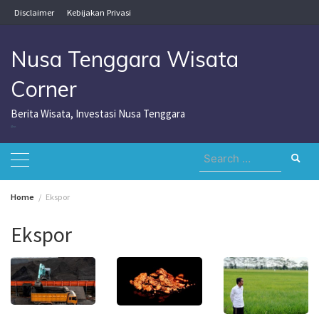
Skip
Disclaimer
Kebijakan Privasi
to
content
Nusa Tenggara Wisata
Corner
Berita Wisata, Investasi Nusa Tenggara
Nusa Tenggara Wisata Corner
Search
for:
Home
Ekspor
Ekspor