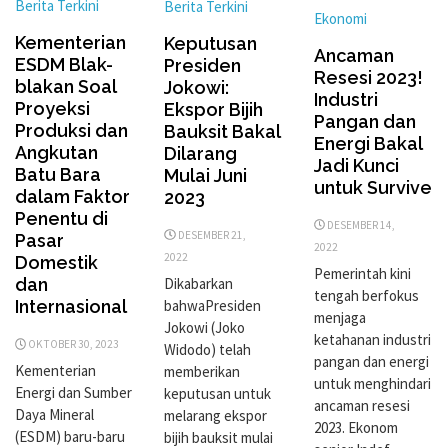
Berita Terkini
Berita Terkini
Ekonomi
Kementerian
Keputusan
Ancaman
ESDM Blak-
Presiden
Resesi 2023!
blakan Soal
Jokowi:
Industri
Proyeksi
Ekspor Bijih
Pangan dan
Produksi dan
Bauksit Bakal
Energi Bakal
Angkutan
Dilarang
Jadi Kunci
Batu Bara
Mulai Juni
untuk Survive
dalam Faktor
2023
Penentu di
DESEMBER 14,
DESEMBER 21,
Pasar
2022
2022
Domestik
Pemerintah kini
Dikabarkan
dan
tengah berfokus
bahwaPresiden
Internasional
menjaga
Jokowi (Joko
ketahanan industri
OKTOBER 30, 2023
Widodo) telah
pangan dan energi
Kementerian
memberikan
untuk menghindari
Energi dan Sumber
keputusan untuk
ancaman resesi
Daya Mineral
melarang ekspor
2023. Ekonom
(ESDM) baru-baru
bijih bauksit mulai