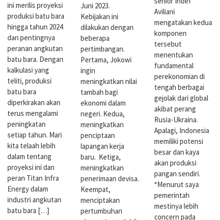
senior Indef
ini merilis proyeksi
Juni 2023.
Aviliani
produksi batu bara
Kebijakan ini
mengatakan kedua
hingga tahun 2024
dilakukan dengan
komponen
dan pentingnya
beberapa
tersebut
peranan angkutan
pertimbangan.
menentukan
batu bara. Dengan
Pertama, Jokowi
fundamental
kalkulasi yang
ingin
perekonomian di
teliti, produksi
meningkatkan nilai
tengah berbagai
batu bara
tambah bagi
gejolak dari global
diperkirakan akan
ekonomi dalam
akibat perang
terus mengalami
negeri. Kedua,
Rusia-Ukraina.
peningkatan
meningkatkan
Apalagi, Indonesia
setiap tahun. Mari
penciptaan
memiliki potensi
kita telaah lebih
lapangan kerja
besar dan kaya
dalam tentang
baru. Ketiga,
akan produksi
proyeksi ini dan
meningkatkan
pangan sendiri.
peran Titan Infra
penerimaan devisa.
“Menurut saya
Energy dalam
Keempat,
pemerintah
industri angkutan
menciptakan
mestinya lebih
batu bara […]
pertumbuhan
concern pada