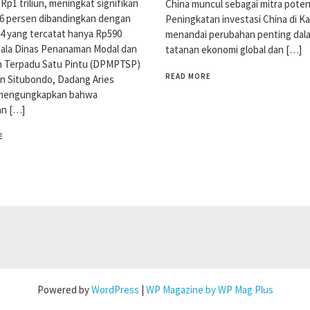
Rp1 triliun, meningkat signifikan
China muncul sebagai mitra potens
6 persen dibandingkan dengan
Peningkatan investasi China di K
4 yang tercatat hanya Rp590
menandai perubahan penting dal
epala Dinas Penanaman Modal dan
tatanan ekonomi global dan […]
n Terpadu Satu Pintu (DPMPTSP)
READ MORE
n Situbondo, Dadang Aries
 mengungkapkan bahwa
an […]
E
Powered by
WordPress
|
WP Magazine by WP Mag Plus