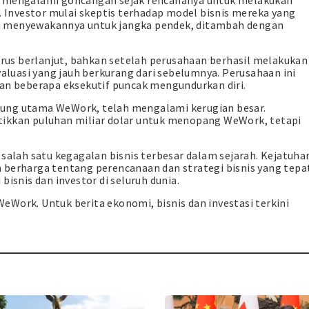
h mengalami goncangan sejak rencananya untuk melakukan
Investor mulai skeptis terhadap model bisnis mereka yang
n menyewakannya untuk jangka pendek, ditambah dengan
us berlanjut, bahkan setelah perusahaan berhasil melakukan
uasi yang jauh berkurang dari sebelumnya. Perusahaan ini
 beberapa eksekutif puncak mengundurkan diri.
ung utama WeWork, telah mengalami kerugian besar.
tikkan puluhan miliar dolar untuk menopang WeWork, tetapi
 salah satu kegagalan bisnis terbesar dalam sejarah. Kejatuha
 berharga tentang perencanaan dan strategi bisnis yang tepa
bisnis dan investor di seluruh dunia.
Work. Untuk berita ekonomi, bisnis dan investasi terkini