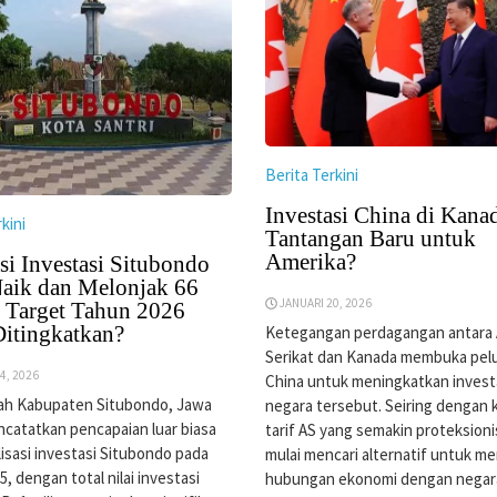
Berita Terkini
Investasi China di Kana
kini
Tantangan Baru untuk
Amerika?
si Investasi Situbondo
aik dan Melonjak 66
JANUARI 20, 2026
, Target Tahun 2026
Ditingkatkan?
Ketegangan perdagangan antara 
Serikat dan Kanada membuka pel
4, 2026
China untuk meningkatkan investa
ah Kabupaten Situbondo, Jawa
negara tersebut. Seiring dengan 
catatkan pencapaian luar biasa
tarif AS yang semakin proteksion
lisasi investasi Situbondo pada
mulai mencari alternatif untuk 
, dengan total nilai investasi
hubungan ekonomi dengan negara 