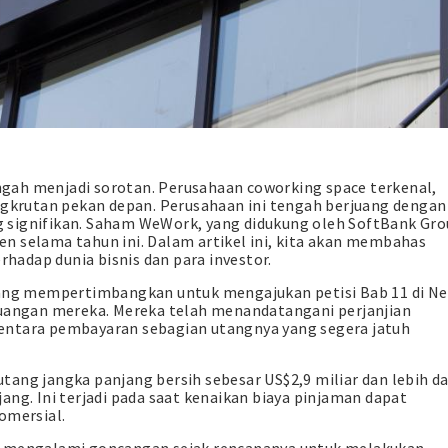
gah menjadi sorotan. Perusahaan coworking space terkenal,
krutan pekan depan. Perusahaan ini tengah berjuang dengan
g signifikan. Saham WeWork, yang didukung oleh SoftBank Gr
n selama tahun ini. Dalam artikel ini, kita akan membahas
adap dunia bisnis dan para investor.
edang mempertimbangkan untuk mengajukan petisi Bab 11 di N
euangan mereka. Mereka telah menandatangani perjanjian
entara pembayaran sebagian utangnya yang segera jatuh
ang jangka panjang bersih sebesar US$2,9 miliar dan lebih da
ang. Ini terjadi pada saat kenaikan biaya pinjaman dapat
omersial.