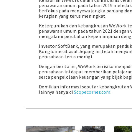
Kehadiran WeWork dalam dunia bisnis tela
penawaran umum pada tahun 2019 meledak. 
berfokus pada menyewa jangka panjang da
kerugian yang terus meningkat.
Keterpurukan dan kebangkrutan WeWork ter
penawaran umum pada tahun 2021 dengan val
mengalami perubahan kepemimpinan dengan
Investor SoftBank, yang merupakan penduk
Konglomerat asal Jepang ini telah menyun
perusahaan terus merugi.
Dengan berita ini, WeWork berisiko menjadi
perusahaan ini dapat memberikan pelajaran
serta pengelolaan keuangan yang bijak bagi 
Demikian informasi seputar kebangkrutan We
lainnya hanya di
Scopecorner.com
.