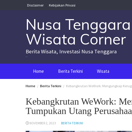
Skip
Disclaimer
Kebijakan Privasi
to
content
Nusa Tenggara
Wisata Corner
Berita Wisata, Investasi Nusa Tenggara
Nusa Tenggara Wisata Corner
Home
Berita Terkini
Wisata
Home
Berita Terkini
Kebangkrutan WeWork: Mengungkap Kerug
Kebangkrutan WeWork: Men
Tumpukan Utang Perusaha
NOVEMBER 2, 2023
BERITA TERKINI