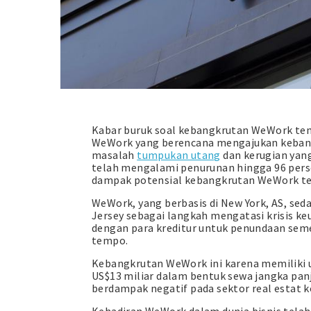
Kabar buruk soal kebangkrutan WeWork ten
WeWork yang berencana mengajukan kebang
masalah
tumpukan utang
dan kerugian yan
telah mengalami penurunan hingga 96 perse
dampak potensial kebangkrutan WeWork terh
WeWork, yang berbasis di New York, AS, s
Jersey sebagai langkah mengatasi krisis k
dengan para kreditur untuk penundaan sem
tempo.
Kebangkrutan WeWork ini karena memiliki ut
US$13 miliar dalam bentuk sewa jangka panj
berdampak negatif pada sektor real estat k