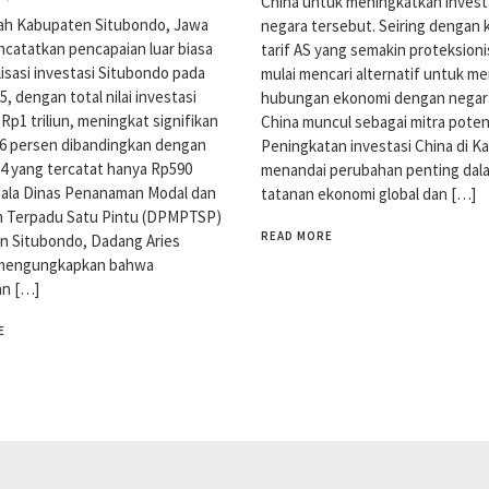
China untuk meningkatkan investa
ah Kabupaten Situbondo, Jawa
negara tersebut. Seiring dengan 
catatkan pencapaian luar biasa
tarif AS yang semakin proteksion
lisasi investasi Situbondo pada
mulai mencari alternatif untuk 
, dengan total nilai investasi
hubungan ekonomi dengan negara 
Rp1 triliun, meningkat signifikan
China muncul sebagai mitra potens
6 persen dibandingkan dengan
Peningkatan investasi China di K
4 yang tercatat hanya Rp590
menandai perubahan penting dal
epala Dinas Penanaman Modal dan
tatanan ekonomi global dan […]
n Terpadu Satu Pintu (DPMPTSP)
READ MORE
n Situbondo, Dadang Aries
 mengungkapkan bahwa
an […]
E