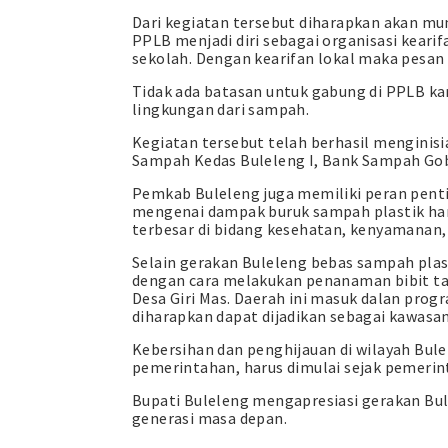
Dari kegiatan tersebut diharapkan akan mu
PPLB menjadi diri sebagai organisasi keari
sekolah. Dengan kearifan lokal maka pesan
Tidak ada batasan untuk gabung di PPLB k
lingkungan dari sampah.
Kegiatan tersebut telah berhasil menginis
Sampah Kedas Buleleng I, Bank Sampah Gob
Pemkab Buleleng juga memiliki peran penti
mengenai dampak buruk sampah plastik ha
terbesar di bidang kesehatan, kenyamanan, 
Selain gerakan Buleleng bebas sampah pla
dengan cara melakukan penanaman bibit tan
Desa Giri Mas. Daerah ini masuk dalan prog
diharapkan dapat dijadikan sebagai kawasan
Kebersihan dan penghijauan di wilayah Bul
pemerintahan, harus dimulai sejak pemerin
Bupati Buleleng mengapresiasi gerakan Bu
generasi masa depan.