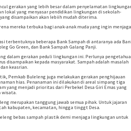
ncul gerakan yang lebih besar dalam penyelamatan lingkunga
fan lokal yang menyasar pendidikan lingkungan di sekolah-
 yang disampaikan akan lebiih mudah diterima.
arena mereka terbuka bagi anak-anak muda yang ingin menjag
iasi terbentuknya beberapa Bank Sampah di antaranya ada Ban
leg Go Green, dan Bank Sampah Galang Panji.
ng dalam gerakan peduli lingkungan ini. Perlunya pengetahu
rus disampaikan kepada masyarakat. Sampah adalah masalah
dan keasrian.
stik, Pemkab Buleleng juga melakukan gerakan penghijauan
aman hias. Penanaman ini dilakukan di areal simpang tiga
ram yang menjadi prioritas dari Perbekel Desa Giri Emas yang
 wisata.
eleng merupakan tanggung jawab semua pihak. Untuk jajaran
tah kabupaten, kecamatan, hingga tinggt Desa.
leleng bebas sampah plastik demi menjaga lingkungan untuk