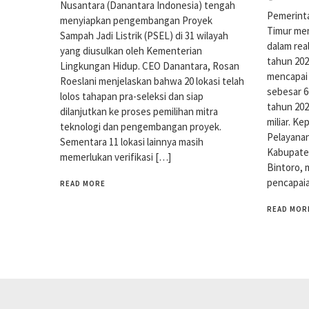
Nusantara (Danantara Indonesia) tengah
Pemerint
menyiapkan pengembangan Proyek
Timur men
Sampah Jadi Listrik (PSEL) di 31 wilayah
dalam rea
yang diusulkan oleh Kementerian
tahun 2025
Lingkungan Hidup. CEO Danantara, Rosan
mencapai 
Roeslani menjelaskan bahwa 20 lokasi telah
sebesar 6
lolos tahapan pra-seleksi dan siap
tahun 202
dilanjutkan ke proses pemilihan mitra
miliar. K
teknologi dan pengembangan proyek.
Pelayana
Sementara 11 lokasi lainnya masih
Kabupate
memerlukan verifikasi […]
Bintoro,
pencapai
READ MORE
READ MOR