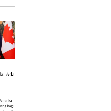
da: Ada
Amerika
uang bagi