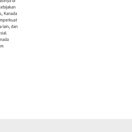
sinya di
kebijakan
is, Kanada
memperkuat
lain, dan
ial.
anada
am