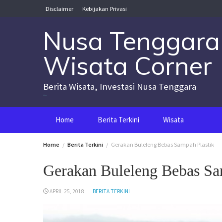
Skip
Disclaimer
Kebijakan Privasi
to
content
Nusa Tenggara
Wisata Corner
Berita Wisata, Investasi Nusa Tenggara
Nusa Tenggara Wisata Corner
Home
Berita Terkini
Wisata
Home
Berita Terkini
Gerakan Buleleng Bebas Sampah Plastik
Gerakan Buleleng Bebas Sa
APRIL 25, 2018
BERITA TERKINI