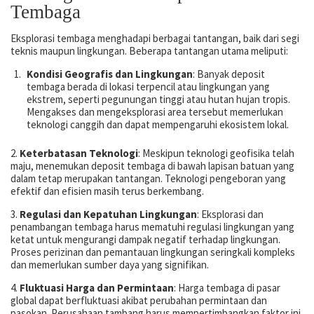
Tembaga
Eksplorasi tembaga menghadapi berbagai tantangan, baik dari segi
teknis maupun lingkungan. Beberapa tantangan utama meliputi:
Kondisi Geografis dan Lingkungan
: Banyak deposit
tembaga berada di lokasi terpencil atau lingkungan yang
ekstrem, seperti pegunungan tinggi atau hutan hujan tropis.
Mengakses dan mengeksplorasi area tersebut memerlukan
teknologi canggih dan dapat mempengaruhi ekosistem lokal.
2.
Keterbatasan Teknologi
: Meskipun teknologi geofisika telah
maju, menemukan deposit tembaga di bawah lapisan batuan yang
dalam tetap merupakan tantangan. Teknologi pengeboran yang
efektif dan efisien masih terus berkembang.
3.
Regulasi dan Kepatuhan Lingkungan
: Eksplorasi dan
penambangan tembaga harus mematuhi regulasi lingkungan yang
ketat untuk mengurangi dampak negatif terhadap lingkungan.
Proses perizinan dan pemantauan lingkungan seringkali kompleks
dan memerlukan sumber daya yang signifikan.
4.
Fluktuasi Harga dan Permintaan
: Harga tembaga di pasar
global dapat berfluktuasi akibat perubahan permintaan dan
pasokan. Perusahaan tambang harus mempertimbangkan faktor ini