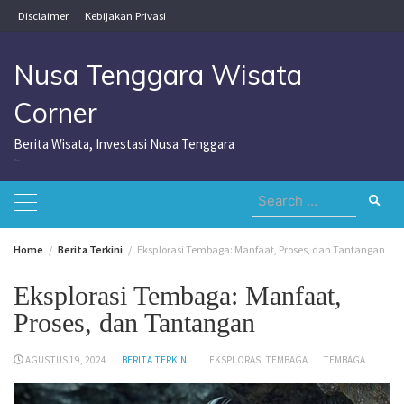
Skip
Disclaimer
Kebijakan Privasi
to
content
Nusa Tenggara Wisata
Corner
Berita Wisata, Investasi Nusa Tenggara
Nusa Tenggara Wisata Corner
Search
for:
Home
Berita Terkini
Eksplorasi Tembaga: Manfaat, Proses, dan Tantangan
Eksplorasi Tembaga: Manfaat,
Proses, dan Tantangan
AGUSTUS 19, 2024
BERITA TERKINI
EKSPLORASI TEMBAGA
TEMBAGA