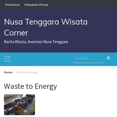
Skip
Disclaimer
Kebijakan Privasi
to
content
Nusa Tenggara Wisata
Corner
Berita Wisata, Investasi Nusa Tenggara
Nusa Tenggara Wisata Corner
Search
for:
Home
Waste to Energy
Waste to Energy