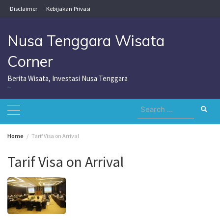
Skip
Disclaimer
Kebijakan Privasi
to
content
Nusa Tenggara Wisata
Corner
Berita Wisata, Investasi Nusa Tenggara
Nusa Tenggara Wisata Corner
Search
for:
Home
Tarif Visa on Arrival
Tarif Visa on Arrival