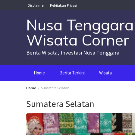
Skip
Disclaimer
Kebijakan Privasi
to
content
Nusa Tenggara
Wisata Corner
Berita Wisata, Investasi Nusa Tenggara
Nusa Tenggara Wisata Corner
Home
Berita Terkini
Wisata
Home
Sumatera Selatan
Sumatera Selatan