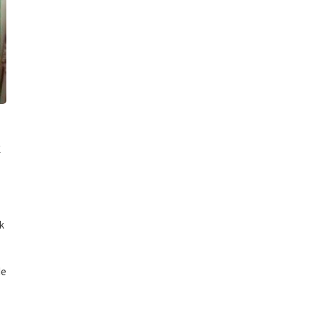
k
k
de