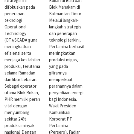
strategis ini
Rokan di Riau dan
difokuskan pada
Blok Mahakam di
penerapan
Kalimantan Timur.
teknologi
Melalui langkah-
Operational
langkah strategis
Technology
dan penerapan
(OT)/SCADA guna
teknologi terkini,
meningkatkan
Pertamina berhasil
efisiensi serta
meningkatkan
menjaga kestabilan
produksi migas,
produksi, terutama
yang pada
selama Ramadan
gilirannya
dan libur Lebaran.
memperkuat
Sebagai operator
peranannya dalam
utama Blok Rokan,
penyediaan energi
PHR memiliki peran
bagi Indonesia.
vital dengan
Wakil Presiden
menyumbang
Komunikasi
sekitar 24%
Korporat PT
produksi minyak
Pertamina
nasional. Dengan
(Persero), Fadjar