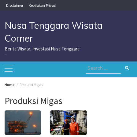
Skip
Disclaimer
Kebijakan Privasi
to
content
Nusa Tenggara Wisata
Corner
Berita Wisata, Investasi Nusa Tenggara
Nusa Tenggara Wisata Corner
Search
for:
Home
Produksi Migas
Produksi Migas