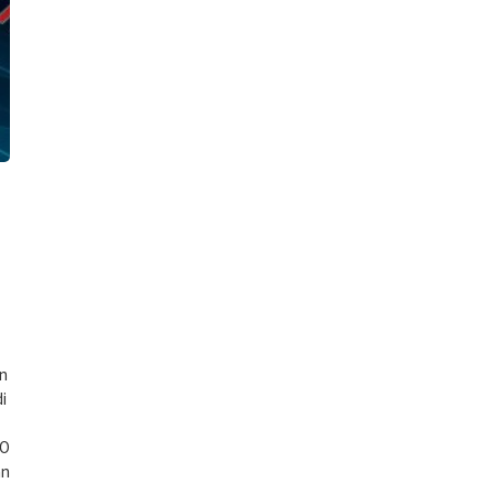
in
i
EO
an