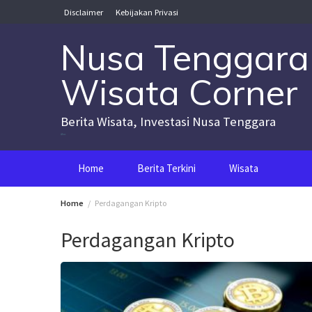
Skip
Disclaimer
Kebijakan Privasi
to
content
Nusa Tenggara
Wisata Corner
Berita Wisata, Investasi Nusa Tenggara
Nusa Tenggara Wisata Corner
Home
Berita Terkini
Wisata
Home
Perdagangan Kripto
Perdagangan Kripto