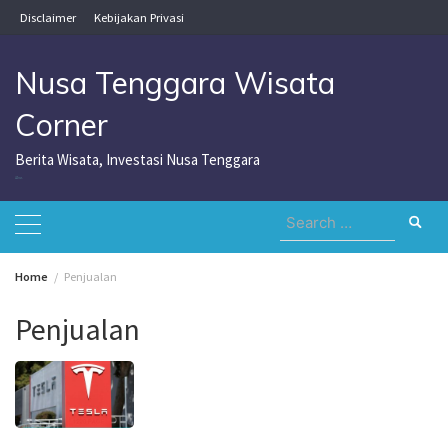
Skip
Disclaimer
Kebijakan Privasi
to
content
Nusa Tenggara Wisata
Corner
Berita Wisata, Investasi Nusa Tenggara
Nusa Tenggara Wisata Corner
Search
for:
Home
Penjualan
Penjualan