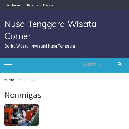
Skip
Disclaimer
Kebijakan Privasi
to
content
Nusa Tenggara Wisata
Corner
Berita Wisata, Investasi Nusa Tenggara
Nusa Tenggara Wisata Corner
Search
for:
Home
Nonmigas
Nonmigas