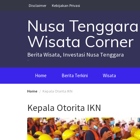
Skip
Disclaimer
Kebijakan Privasi
to
content
Nusa Tenggara
Wisata Corner
Berita Wisata, Investasi Nusa Tenggara
Nusa Tenggara Wisata Corner
Home
Berita Terkini
Wisata
Home
Kepala Otorita IKN
Kepala Otorita IKN