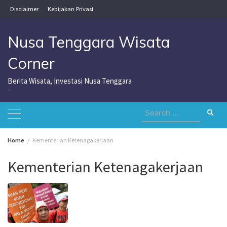
Skip
Disclaimer
Kebijakan Privasi
to
content
Nusa Tenggara Wisata
Corner
Berita Wisata, Investasi Nusa Tenggara
Nusa Tenggara Wisata Corner
Search
for:
Home
Kementerian Ketenagakerjaan
Kementerian Ketenagakerjaan