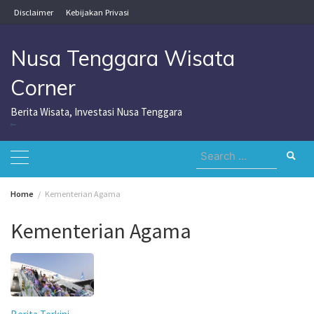
Skip
Disclaimer
Kebijakan Privasi
to
content
Nusa Tenggara Wisata
Corner
Berita Wisata, Investasi Nusa Tenggara
Nusa Tenggara Wisata Corner
Search
for:
Home
Kementerian Agama
Kementerian Agama