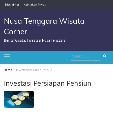
Skip
Disclaimer
Kebijakan Privasi
to
content
Nusa Tenggara Wisata
Corner
Berita Wisata, Investasi Nusa Tenggara
Nusa Tenggara Wisata Corner
Search
for:
Home
Investasi Persiapan Pensiun
Investasi Persiapan Pensiun