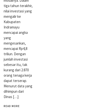
modalnya. Dalam
tiga tahun terakhir,
nilai investasi yang
mengalir ke
Kabupaten
Indramayu
mencapai angka
yang
mengesankan,
mencapai Rp4,8
triliun. Dengan
jumlah investasi
sebesar itu, tak
kurang dari 2.870
orang tenaga kerja
dapat terserap.
Menurut data yang
dihimpun dari
Dinas […]
READ MORE