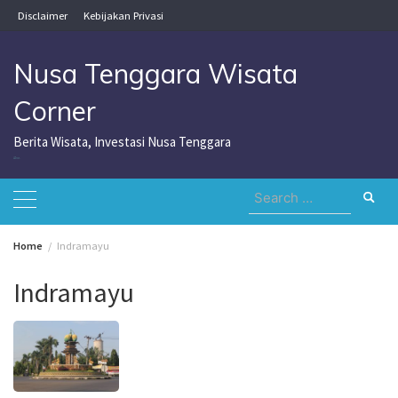
Skip
Disclaimer
Kebijakan Privasi
to
content
Nusa Tenggara Wisata
Corner
Berita Wisata, Investasi Nusa Tenggara
Nusa Tenggara Wisata Corner
Search
for:
Home
Indramayu
Indramayu