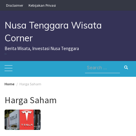
Skip
Disclaimer
Kebijakan Privasi
to
content
Nusa Tenggara Wisata
Corner
Berita Wisata, Investasi Nusa Tenggara
Nusa Tenggara Wisata Corner
Search
for:
Home
Harga Saham
Harga Saham