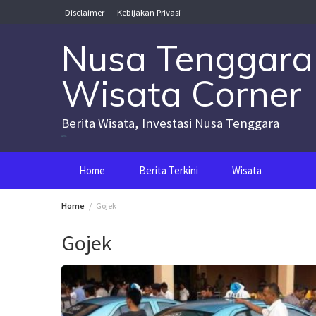
Skip
Disclaimer
Kebijakan Privasi
to
content
Nusa Tenggara
Wisata Corner
Berita Wisata, Investasi Nusa Tenggara
Nusa Tenggara Wisata Corner
Home
Berita Terkini
Wisata
Home
Gojek
Gojek