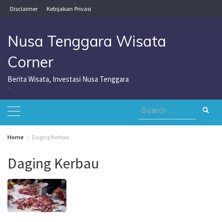
Skip
Disclaimer
Kebijakan Privasi
to
content
Nusa Tenggara Wisata
Corner
Berita Wisata, Investasi Nusa Tenggara
Nusa Tenggara Wisata Corner
Search
for:
Home
Daging Kerbau
Daging Kerbau