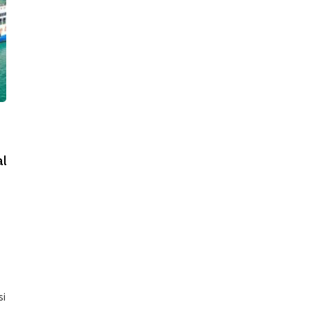
al
si