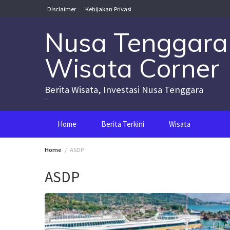
Skip
Disclaimer
Kebijakan Privasi
to
content
Nusa Tenggara
Wisata Corner
Berita Wisata, Investasi Nusa Tenggara
Nusa Tenggara Wisata Corner
Home
Berita Terkini
Wisata
Home
ASDP
ASDP