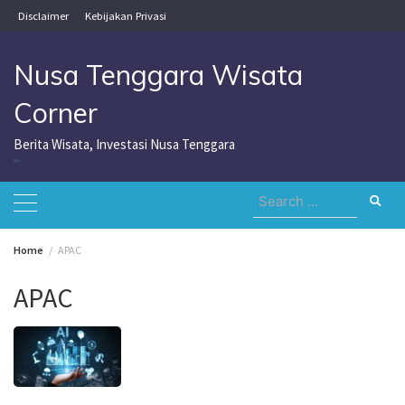
Skip
Disclaimer
Kebijakan Privasi
to
content
Nusa Tenggara Wisata
Corner
Berita Wisata, Investasi Nusa Tenggara
Nusa Tenggara Wisata Corner
Search
for:
Home
APAC
APAC