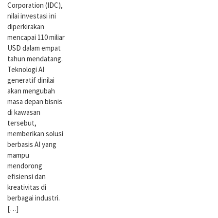
Corporation (IDC),
nilai investasi ini
diperkirakan
mencapai 110 miliar
USD dalam empat
tahun mendatang.
Teknologi AI
generatif dinilai
akan mengubah
masa depan bisnis
di kawasan
tersebut,
memberikan solusi
berbasis AI yang
mampu
mendorong
efisiensi dan
kreativitas di
berbagai industri.
[…]