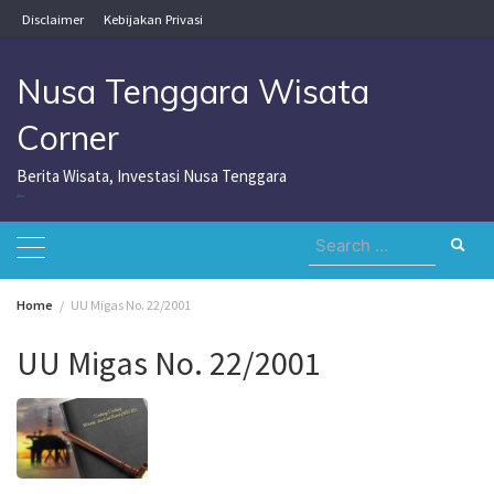
Skip
Disclaimer
Kebijakan Privasi
to
content
Nusa Tenggara Wisata
Corner
Berita Wisata, Investasi Nusa Tenggara
Nusa Tenggara Wisata Corner
Search
for:
Home
UU Migas No. 22/2001
UU Migas No. 22/2001