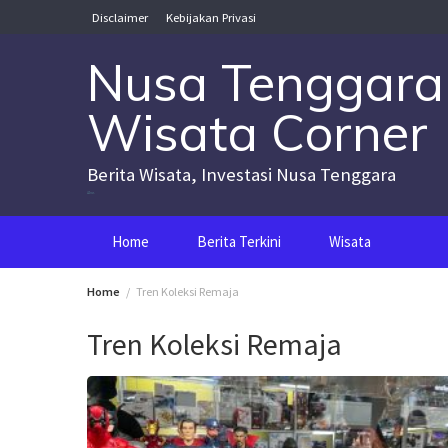
Skip
Disclaimer
Kebijakan Privasi
to
content
Nusa Tenggara
Wisata Corner
Berita Wisata, Investasi Nusa Tenggara
Nusa Tenggara Wisata Corner
Home
Berita Terkini
Wisata
Home
Tren Koleksi Remaja
Tren Koleksi Remaja