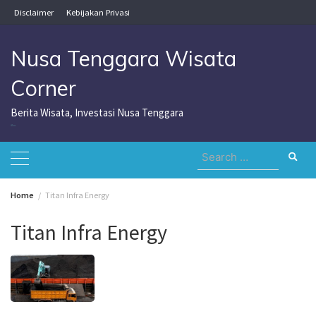
Skip
Disclaimer
Kebijakan Privasi
to
content
Nusa Tenggara Wisata
Corner
Berita Wisata, Investasi Nusa Tenggara
Nusa Tenggara Wisata Corner
Search
for:
Home
Titan Infra Energy
Titan Infra Energy