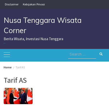
Skip
Disclaimer
Kebijakan Privasi
to
content
Nusa Tenggara Wisata
Corner
Berita Wisata, Investasi Nusa Tenggara
Nusa Tenggara Wisata Corner
Search
for:
Home
Tarif AS
Tarif AS