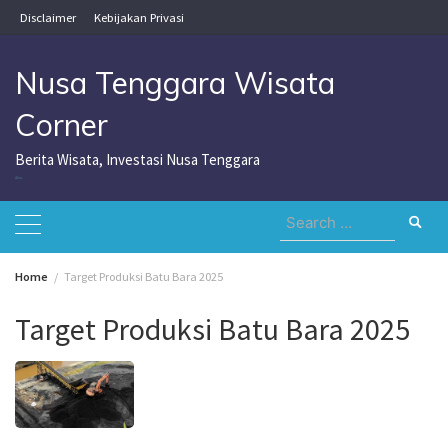
Skip
Disclaimer
Kebijakan Privasi
to
content
Nusa Tenggara Wisata
Corner
Berita Wisata, Investasi Nusa Tenggara
Nusa Tenggara Wisata Corner
Search
for:
Home
Target Produksi Batu Bara 2025
Target Produksi Batu Bara 2025