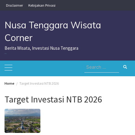
Skip
Disclaimer
Kebijakan Privasi
to
content
Nusa Tenggara Wisata
Corner
Berita Wisata, Investasi Nusa Tenggara
Nusa Tenggara Wisata Corner
Search
for:
Home
Target Investasi NTB 2026
Target Investasi NTB 2026