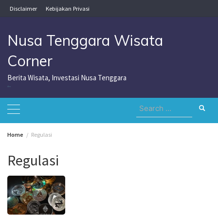
Skip
Disclaimer
Kebijakan Privasi
to
content
Nusa Tenggara Wisata
Corner
Berita Wisata, Investasi Nusa Tenggara
Nusa Tenggara Wisata Corner
Search
for:
Home
Regulasi
Regulasi