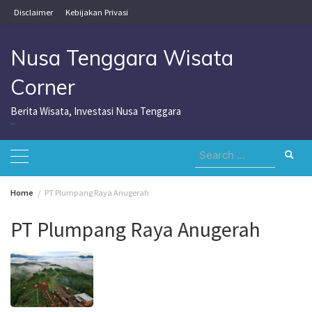
Skip
Disclaimer
Kebijakan Privasi
to
content
Nusa Tenggara Wisata
Corner
Berita Wisata, Investasi Nusa Tenggara
Nusa Tenggara Wisata Corner
Search
for:
Home
PT Plumpang Raya Anugerah
PT Plumpang Raya Anugerah