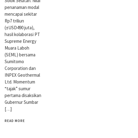
Solok Selatan. Nilai
penanaman modal
mencapai sekitar
Rp7 triliun
(±USD490 juta),
hasil kolaborasi PT
Supreme Energy
Muara Laboh
(SEML) bersama
Sumitomo
Corporation dan
INPEX Geothermal
Ltd. Momentum
“tajak” sumur
pertama disaksikan
Gubernur Sumbar
[…]
READ MORE