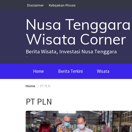
Skip
Disclaimer
Kebijakan Privasi
to
content
Nusa Tenggara
Wisata Corner
Berita Wisata, Investasi Nusa Tenggara
Nusa Tenggara Wisata Corner
Home
Berita Terkini
Wisata
Home
PT PLN
PT PLN