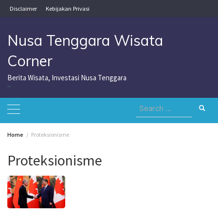
Skip
Disclaimer
Kebijakan Privasi
to
content
Nusa Tenggara Wisata
Corner
Berita Wisata, Investasi Nusa Tenggara
Nusa Tenggara Wisata Corner
Search
for:
Home
Proteksionisme
Proteksionisme